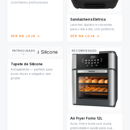
cozinheiros profissionais.
Sanduicheira Elétrica
Lanches rápidos e crocantes
para o dia a dia, com potência
ideal.
VER NA LOJA →
VER NA LOJA →
PATROCINADO
RECOMENDADO
Tapete de Silicone
Antiaderente — perfeito para
assar doces e salgados sem
grudar.
Air Fryer Forno 12L
Asse, frite e toste com muita
praticidade e saúde para sua