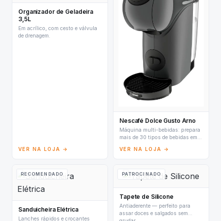
Organizador de Geladeira
3,5L
Em acrílico, com cesto e válvula
de drenagem.
Nescafé Dolce Gusto Arno
Máquina multi-bebidas: prepara
mais de 30 tipos de bebidas em
cápsulas.
VER NA LOJA →
VER NA LOJA →
RECOMENDADO
PATROCINADO
Tapete de Silicone
Antiaderente — perfeito para
Sanduicheira Elétrica
assar doces e salgados sem
Lanches rápidos e crocantes
grudar.