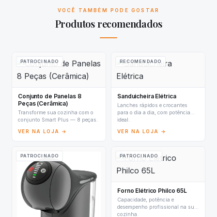
VOCÊ TAMBÉM PODE GOSTAR
Produtos recomendados
PATROCINADO
RECOMENDADO
Conjunto de Panelas 8
Sanduicheira Elétrica
Peças (Cerâmica)
Lanches rápidos e crocantes
Transforme sua cozinha com o
para o dia a dia, com potência
conjunto Smart Plus — 8 peças.
ideal.
VER NA LOJA →
VER NA LOJA →
PATROCINADO
PATROCINADO
Forno Elétrico Philco 65L
Capacidade, potência e
desempenho profissional na sua
cozinha.