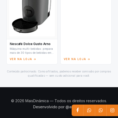
Nescafé Dolce Gusto Arno
Máquina multi-bebidas: prepara
mais de 30 tipos de bebidas em
cápsulas.
VER NA LOJA →
VER NA LOJA →
Conteúdo patrocinado. Como afiliados, podemos receber comissão por compras
qualificadas — sem custo adicional para você.
© 2026 MaisDinâmica — Todos os direitos reservados.
Desenvolvido por @andrey.lz