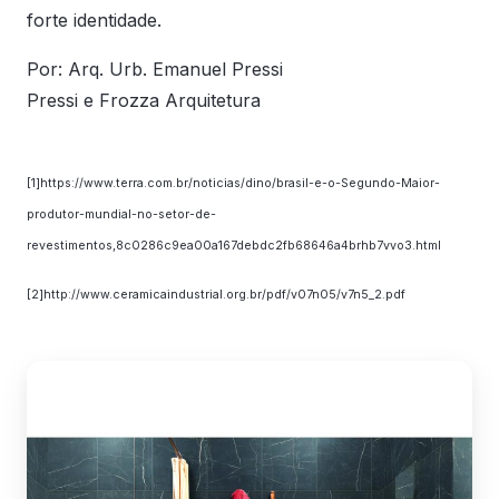
forte identidade.
Por: Arq. Urb. Emanuel Pressi
Pressi e Frozza Arquitetura
[1]https://www.terra.com.br/noticias/dino/brasil-e-o-Segundo-Maior-
produtor-mundial-no-setor-de-
revestimentos,8c0286c9ea00a167debdc2fb68646a4brhb7vvo3.html
[2]http://www.ceramicaindustrial.org.br/pdf/v07n05/v7n5_2.pdf