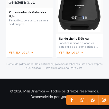
Organizador de Geladeira
3,5L
Em acrílico, com cesto e válvula
de drenagem.
Sanduicheira Elétrica
Lanches rápidos e crocantes
para o dia a dia, com potência
ideal.
VER NA LOJA →
VER NA LOJA →
Conteúdo patrocinado. Como afiliados, podemos receber comissão por compras
qualificadas — sem custo adicional para você.
© 2026 MaisDinâmica — Todos os direitos reservados.
Desenvolvido por @andrey.lz