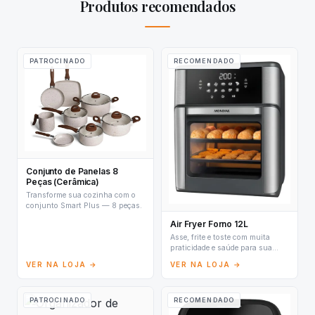
Produtos recomendados
PATROCINADO
RECOMENDADO
Conjunto de Panelas 8
Peças (Cerâmica)
Transforme sua cozinha com o
conjunto Smart Plus — 8 peças.
Air Fryer Forno 12L
Asse, frite e toste com muita
praticidade e saúde para sua
família.
VER NA LOJA →
VER NA LOJA →
PATROCINADO
RECOMENDADO